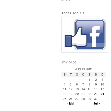
METEO
REDES SOCIAIS
ATIVIDADE
JUNHO 2012
S
T
Q
Q
S
S
D
1
2
3
4
5
6
7
8
9
10
11
12
13
14
15
16
17
18
19
20
21
22
23
24
25
26
27
28
29
30
« Mai
Jul »