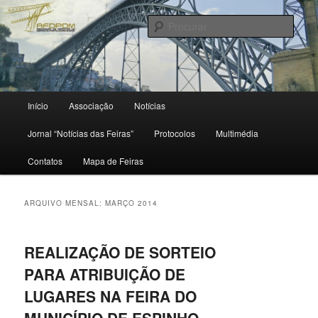
Saltar
Saltar
para
para
Procu
o
o
conteúdo
conteúdo
primário
secundário
Menu
Início
Associação
Notícias
principal
Jornal “Notícias das Feiras”
Protocolos
Multimédia
Contatos
Mapa de Feiras
ARQUIVO MENSAL:
MARÇO 2014
REALIZAÇÃO DE SORTEIO
PARA ATRIBUIÇÃO DE
LUGARES NA FEIRA DO