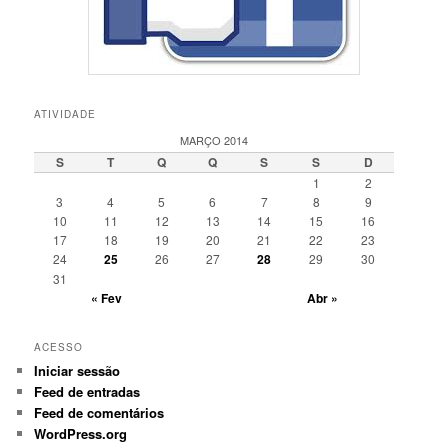
ATIVIDADE
MARÇO 2014
S
T
Q
Q
S
S
D
1
2
3
4
5
6
7
8
9
10
11
12
13
14
15
16
17
18
19
20
21
22
23
24
25
26
27
28
29
30
31
« Fev
Abr »
ACESSO
Iniciar sessão
Feed de entradas
Feed de comentários
WordPress.org