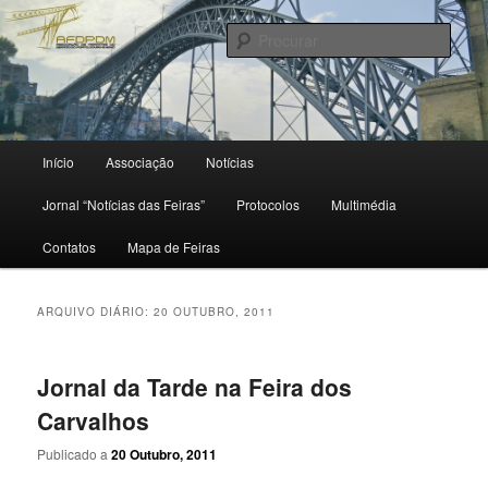
Saltar
Saltar
para
para
Procu
o
o
conteúdo
conteúdo
primário
secundário
Menu
Início
Associação
Notícias
principal
Jornal “Notícias das Feiras”
Protocolos
Multimédia
Contatos
Mapa de Feiras
ARQUIVO DIÁRIO:
20 OUTUBRO, 2011
Jornal da Tarde na Feira dos
Carvalhos
Publicado a
20 Outubro, 2011