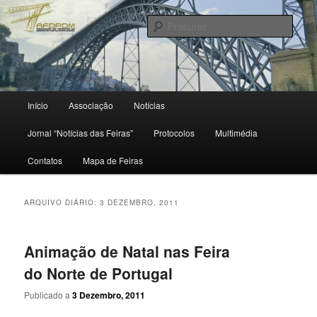
Saltar
Saltar
para
para
Procu
o
o
conteúdo
conteúdo
primário
secundário
Menu
Início
Associação
Notícias
principal
Jornal “Notícias das Feiras”
Protocolos
Multimédia
Contatos
Mapa de Feiras
ARQUIVO DIÁRIO:
3 DEZEMBRO, 2011
Animação de Natal nas Feira
do Norte de Portugal
Publicado a
3 Dezembro, 2011