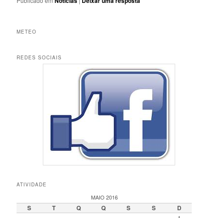
Publicado em
Notícias
|
Deixar uma resposta
METEO
REDES SOCIAIS
ATIVIDADE
MAIO 2016
S
T
Q
Q
S
S
D
1