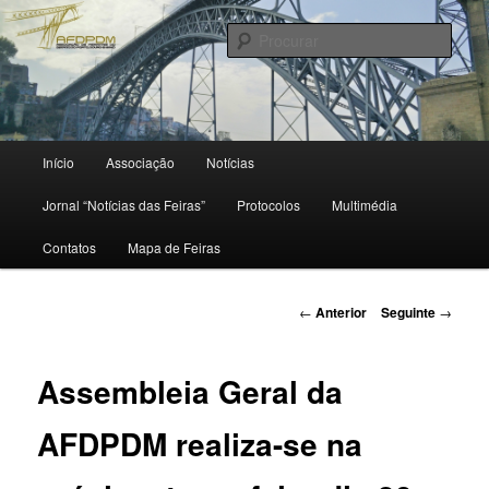
Saltar
para
Procu
o
conteúdo
primário
Menu
Início
Associação
Notícias
principal
Jornal “Notícias das Feiras”
Protocolos
Multimédia
Contatos
Mapa de Feiras
Navegação
←
Anterior
Seguinte
→
de
artigos
Assembleia Geral da
AFDPDM realiza-se na