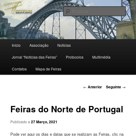
Saltar
para
Procu
o
conteúdo
primário
Menu
Início
Associação
Notícias
principal
Jornal “Notícias das Feiras”
Protocolos
Multimédia
Contatos
Mapa de Feiras
Navegação
←
Anterior
Seguinte
→
de
artigos
Feiras do Norte de Portugal
Publicado a
27 Março, 2021
Pode ver aqui os dias e datas que se realizam as Feiras, clic na