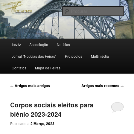
Saltar
Saltar
para
para
Procu
o
o
conteúdo
conteúdo
primário
secundário
Menu
Início
Associação
Notícias
principal
Jornal “Notícias das Feiras”
Protocolos
Multimédia
Contatos
Mapa de Feiras
Navegação
←
Artigos mais antigos
Artigos mais recentes
→
de
artigos
Corpos sociais eleitos para
biénio 2023-2024
Publicado a
2 Março, 2023