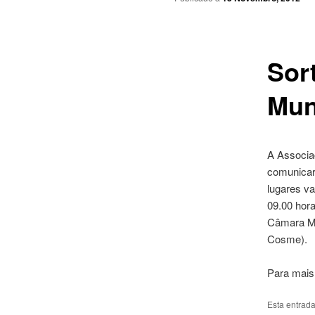
Sor
Mun
A Associaç
comunicar 
lugares v
09.00 hora
Câmara Mu
Cosme).
Para mais 
Esta entrad