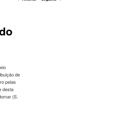
de
artigos
 do
eio
ibuição de
ro pelas
e desta
domar (S.