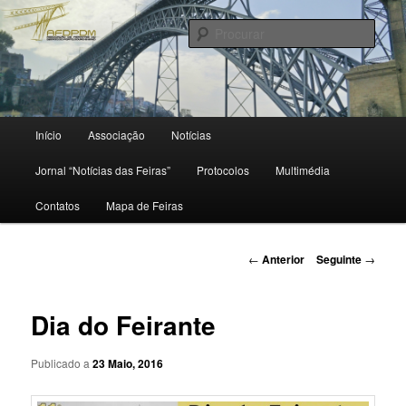
Saltar
para
Procu
o
conteúdo
primário
Menu
Início
Associação
Notícias
principal
Jornal “Notícias das Feiras”
Protocolos
Multimédia
Contatos
Mapa de Feiras
Navegação
←
Anterior
Seguinte
→
de
artigos
Dia do Feirante
Publicado a
23 Maio, 2016