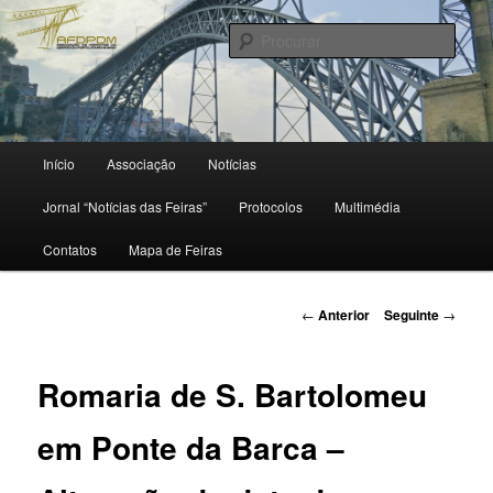
Saltar
para
Procu
o
conteúdo
primário
Menu
Início
Associação
Notícias
principal
Jornal “Notícias das Feiras”
Protocolos
Multimédia
Contatos
Mapa de Feiras
Navegação
←
Anterior
Seguinte
→
de
artigos
Romaria de S. Bartolomeu
em Ponte da Barca –