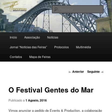
Saltar
para
Procu
o
conteúdo
primário
Menu
Início
Associação
Notícias
principal
Jornal “Notícias das Feiras”
Protocolos
Multimédia
Contatos
Mapa de Feiras
Navegação
←
Anterior
Seguinte
→
de
artigos
O Festival Gentes do Mar
Publicado a
1 Agosto, 2016
Vimos anunciar a pedido de Events & Production, a colaboração